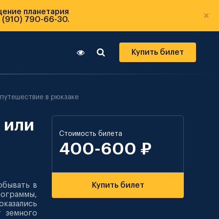
щение планетария
×
 (910) 790-66-30.
Купить билет
 путешествие в рюкзаке
 или
Стоимость билета
400-600 ₽
обывать в
Купить билет
рограммы,
оказались
 земного