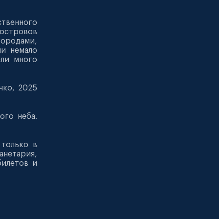
твенного
 островов
городами,
ли немало
ели много
чко, 2025
ого неба.
 только в
нетария,
билетов и