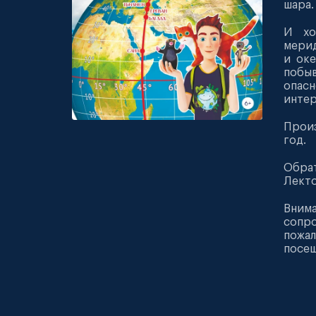
шара.
И хо
мерид
и оке
побыв
опасн
интер
Произ
год.
Обрат
Лекто
Внима
сопр
пожал
посещ