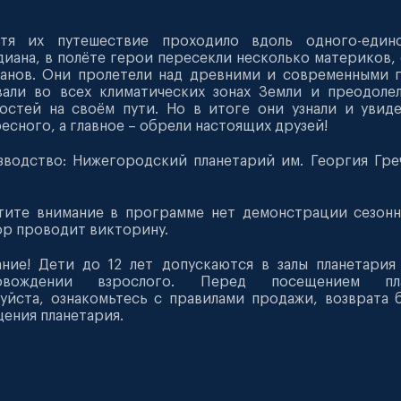
тя их путешествие проходило вдоль одного-единс
иана, в полёте герои пересекли несколько материков,
анов. Они пролетели над древними и современными 
али во всех климатических зонах Земли и преодоле
остей на своём пути. Но в итоге они узнали и увид
есного, а главное – обрели настоящих друзей!
водство: Нижегородский планетарий им. Георгия Гре
ите внимание в программе нет демонстрации сезонн
р проводит викторину.
ние! Дети до 12 лет допускаются в залы планетария
овождении взрослого. Перед посещением пла
уйста, ознакомьтесь с правилами продажи, возврата 
ения планетария.