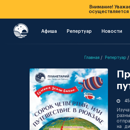
Внимание! Уважа
осуществляется п
Афиша
Репертуар
Новости
Главная
Репертуар
Пр
пу
45
Изуча
разны
отпра
на д