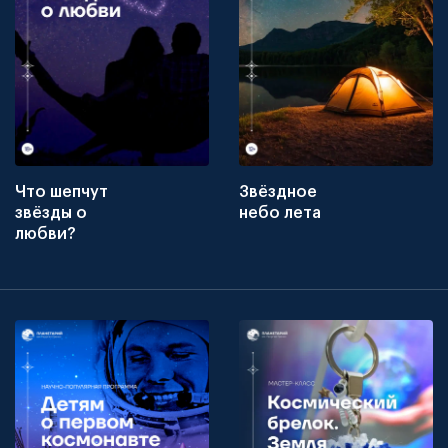
Что шепчут
Звёздное
звёзды о
небо лета
любви?