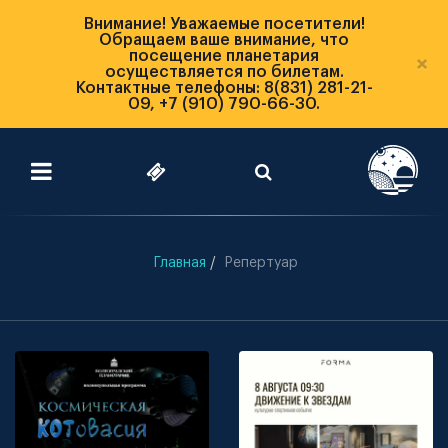
Внимание! Уважаемые посетители!
Обращаем ваше внимание, что
посещение планетария
×
осуществляется по билетам.
Контактные телефоны: 8(831) 281-21-
09, +7 (910) 790-66-30.
Главная
Репертуар