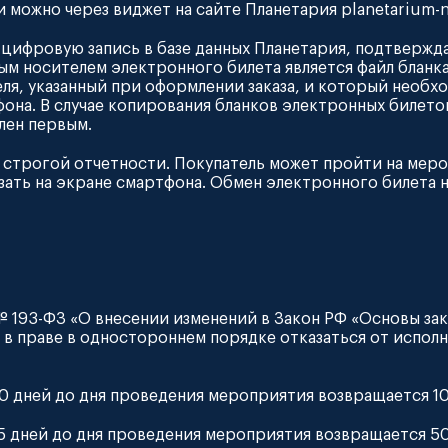
 можно через виджет на сайте Планетария planetarium-nn.
й цифровую запись в базе данных Планетария, подтверж
 носителем электронного билета является файл бланка
ля, указанный при оформлении заказа, и который необх
фона. В случае копирования бланков электронных билет
лен первым.
ом строгой отчетности. Покупатель может пройти на мер
зать на экране смартфона. Обмен электронного билета на
 № 193-ФЗ «О внесении изменений в Закон РФ «Основы за
та) в праве в одностороннем порядке отказаться от испол
за 10 дней до дня проведения мероприятия возвращается 
за 5 дней до дня проведения мероприятия возвращается 