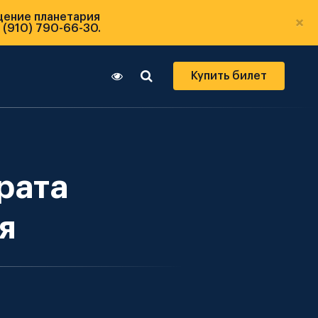
щение планетария
×
 (910) 790-66-30.
Купить билет
рата
я