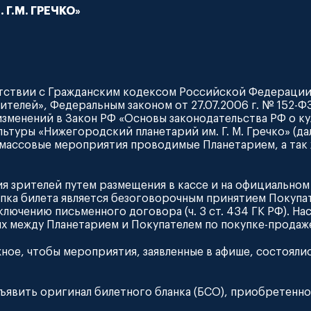
Г.М. ГРЕЧКО»
ветствии с Гражданским кодексом Российской Федераци
ебителей», Федеральным законом от 27.07.2006 г. № 152-
 изменений в Закон РФ «Основы законодательства РФ о к
туры «Нижегородский планетарий им. Г. М. Гречко» (дал
о-массовые мероприятия проводимые Планетарием, а та
я зрителей путем размещения в кассе и на официальном 
пка билета является безоговорочным принятием Покупат
ключению письменного договора (ч. 3 ст. 434 ГК РФ). Н
 между Планетарием и Покупателем по покупке-продаже
жное, чтобы мероприятия, заявленные в афише, состоялис
дъявить оригинал билетного бланка (БСО), приобретенн