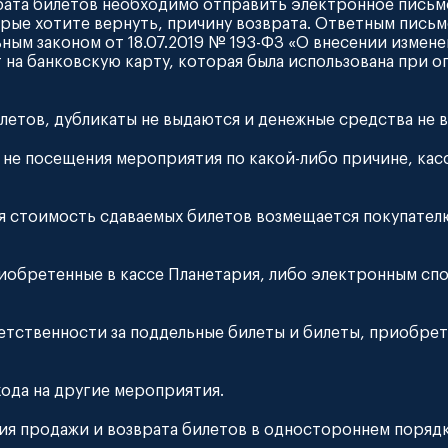
врата билетов необходимо отправить электронное пись
торые хотите вернуть, причину возврата. Ответным пис
ным законом от 18.07.2019 № 193-ФЗ «О внесении измен
на банковскую карту, которая была использована при оп
билетов, дубликаты не выдаются и денежные средства не
ли не посещения мероприятия по какой-либо причине, ка
тия стоимость сдаваемых билетов возмещается покупате
приобретенные в кассе Планетария, либо электронным с
ветственности за поддельные билеты и билеты, приобре
хода на другие мероприятия.
вия продажи и возврата билетов в одностороннем порядке