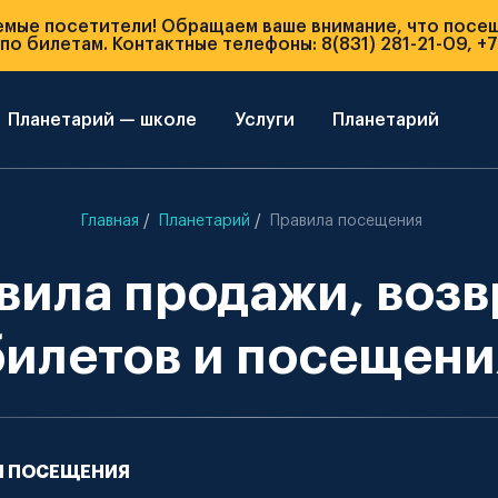
емые посетители! Обращаем ваше внимание, что посе
о билетам. Контактные телефоны: 8(831) 281-21-09, +7
Планетарий — школе
Услуги
Планетарий
Главная
Планетарий
Правила посещения
вила продажи, возв
билетов и посещени
 И ПОСЕЩЕНИЯ