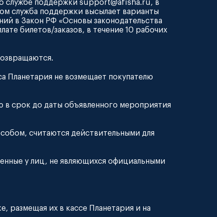
мо службе поддержки
support@afisha.ru
, в
ьмом служба поддержки высылает варианты
ений в Закон РФ «Основы законодательства
лате билетов/заказов, в течение 10 рабочих
 возвращаются.
сса Планетария не возмещает покупателю
лю в срок до даты объявленного мероприятия
пособом, считаются действительными для
тенные у лиц, не являющихся официальными
, размещая их в кассе Планетария и на