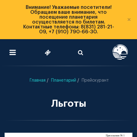
Внимание! Уважаемые посетители!
Обращаем ваше внимание, что
посещение планетария
×
осуществляется по билетам.
Контактные телефоны: 8(831) 281-21-
09, +7 (910) 790-66-30.
Главная
Планетарий
Прейскурант
Льготы