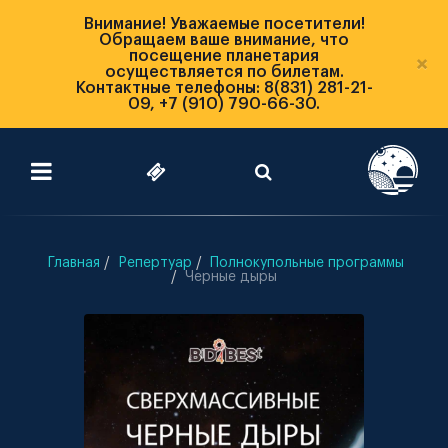
Внимание! Уважаемые посетители!
Обращаем ваше внимание, что
посещение планетария
×
осуществляется по билетам.
Контактные телефоны: 8(831) 281-21-
09, +7 (910) 790-66-30.
Главная
Репертуар
Полнокупольные программы
Черные дыры