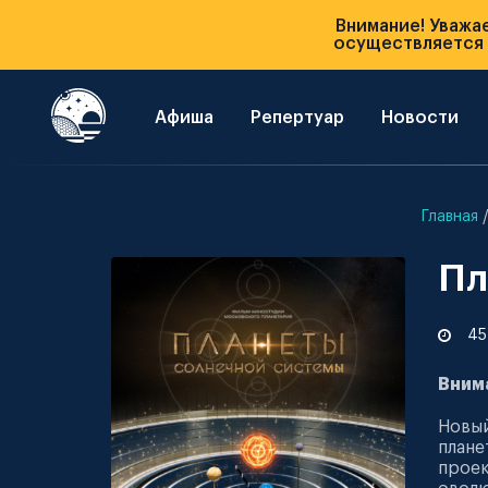
Внимание! Уважа
осуществляется п
Афиша
Репертуар
Новости
Главная
Пл
45
Вним
Новый
план
проек