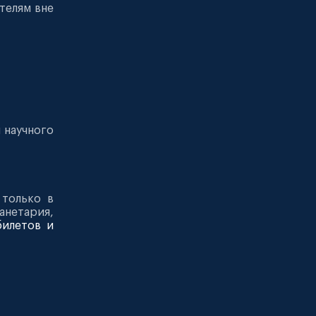
телям вне
 научного
 только в
нетария,
билетов и