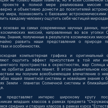
ции не только нашей планеты, но и всей Солнечной с
 проекте в полной мере реализована миссия пл
верно и объективно донести до посетителей астрон
ну мира, познакомить с базовыми астрономическими 
лить каждому человеку ощутить себя частицей мироздан
 основан на самых современных научных данных, пол
 космических миссий, направленных во все уголки 
мы. Знания, полученные в результате космических мисси
ычайно развить наши представления о природе пл
твах и особенностях.
осходная компьютерная графика и оригинальный с
оляют ощутить эффект присутствия в той или ин
анетного пространства в окрестностях, жар Солнца 
 на орбитах далеких планет. В этом удивительном ко
ествии мы получим всеобъемлющее впечатление о не
абах нашей планетной системы и новейшие знания о 
ях Земли - планетах Солнечной системы и ближайшей
е.
м представляет интерес широкому кругу посе
никам младших классов в рамках предмета "Окружаю
мся средних и старших классов в рамках курса "Естеств