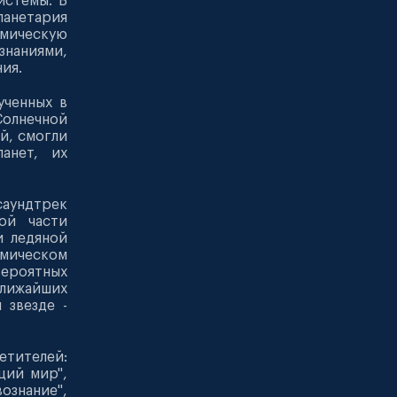
истемы. В
анетария
омическую
знаниями,
ия.
ученных в
Солнечной
й, смогли
анет, их
аундтрек
ой части
и ледяной
смическом
вероятных
ближайших
 звезде -
тителей:
щий мир",
ознание",