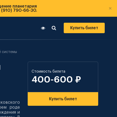
щение планетария
×
 (910) 790-66-30.
Купить билет
й системы
ы
Стоимость билета
400-600 ₽
Купить билет
сковского
оем роде
ождения и