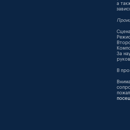
а так
завис
Произ
Сцена
Режис
Второ
Компо
За на
руков
В про
Внима
сопр
пожал
посещ