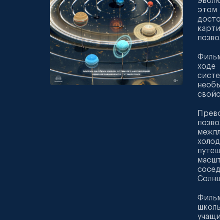
эволю
этом
досто
карти
позво
Фильм
ходе
систе
необ
свойс
Прев
позв
межпл
холод
путеш
масшт
сосед
Солнц
Филь
школь
учащи