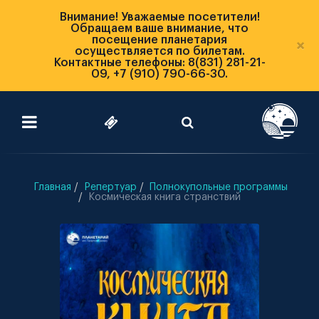
Внимание! Уважаемые посетители!
Обращаем ваше внимание, что
посещение планетария
×
осуществляется по билетам.
Контактные телефоны: 8(831) 281-21-
09, +7 (910) 790-66-30.
Главная
Репертуар
Полнокупольные программы
Космическая книга странствий