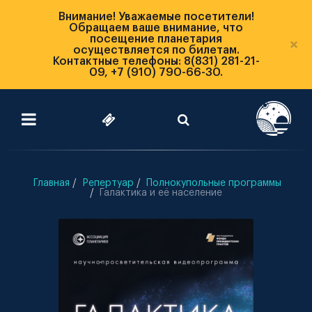
Внимание! Уважаемые посетители!
Обращаем ваше внимание, что
посещение планетария
×
осуществляется по билетам.
Контактные телефоны: 8(831) 281-21-
09, +7 (910) 790-66-30.
Главная
Репертуар
Полнокупольные программы
Галактика и её население