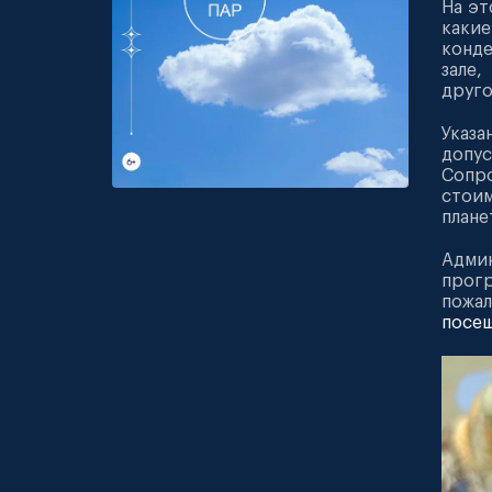
На эт
каки
конде
зале
друго
Указа
допус
Сопр
стоим
плане
Админ
прогр
пожал
посещ