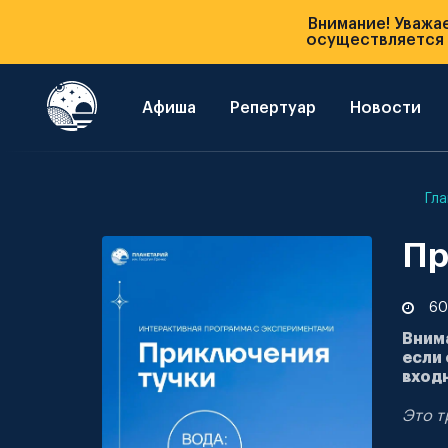
Внимание! Уважа
осуществляется п
Афиша
Репертуар
Новости
Гла
Пр
60
Вним
если 
входн
Это т