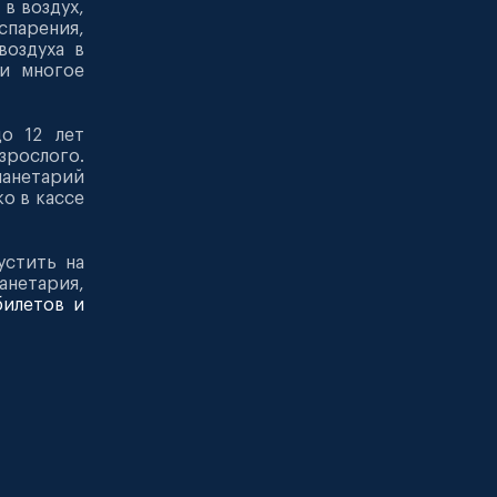
 в воздух,
парения,
воздуха в
 и многое
до 12 лет
зрослого.
анетарий
о в кассе
устить на
анетария,
билетов и