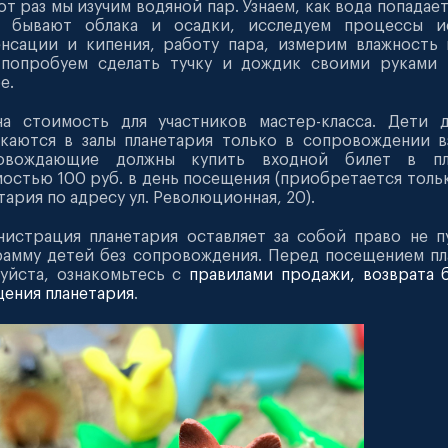
от раз мы изучим водяной пар. Узнаем, как вода попадает
е бывают облака и осадки, исследуем процессы ис
нсации и кипения, работу пара, измерим влажность 
, попробуем сделать тучку и дождик своими руками
е.
на стоимость для участников мастер-класса. Дети 
каются в залы планетария только в сопровождении в
овождающие должны купить входной билет в пл
остью 100 руб. в день посещения (приобретается тольк
тария по адресу ул. Революционная, 20).
истрация планетария оставляет за собой право не п
амму детей без сопровождения. Перед посещением пл
уйста, ознакомьтесь с
правилами продажи, возврата 
ения планетария
.