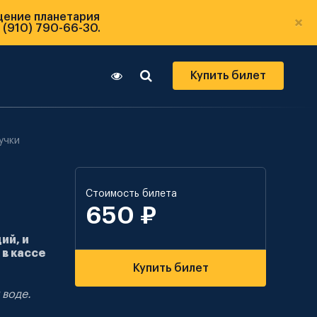
щение планетария
×
 (910) 790-66-30.
Купить билет
учки
Стоимость билета
650 ₽
ий, и
 в кассе
Купить билет
 воде.