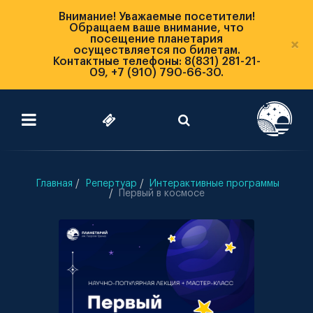
Внимание! Уважаемые посетители!
Обращаем ваше внимание, что
посещение планетария
×
осуществляется по билетам.
Контактные телефоны: 8(831) 281-21-
09, +7 (910) 790-66-30.
Главная
Репертуар
Интерактивные программы
Первый в космосе