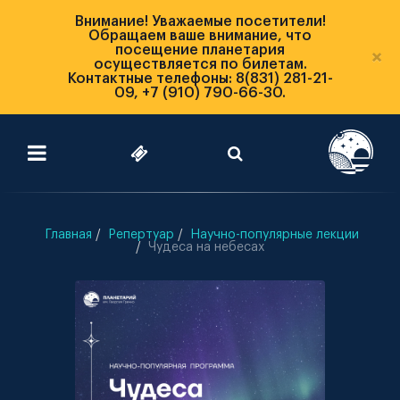
Внимание! Уважаемые посетители!
Обращаем ваше внимание, что
посещение планетария
×
осуществляется по билетам.
Контактные телефоны: 8(831) 281-21-
09, +7 (910) 790-66-30.
Главная
Репертуар
Научно-популярные лекции
Чудеса на небесах