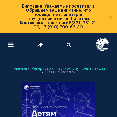
Внимание! Уважаемые посетители!
Обращаем ваше внимание, что
посещение планетария
×
осуществляется по билетам.
Контактные телефоны: 8(831) 281-21-
09, +7 (910) 790-66-30.
Главная
Репертуар
Научно-популярные лекции
Детям о звёздах