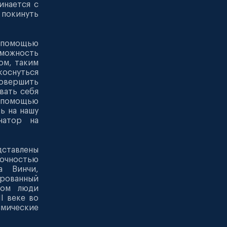
инается с
покинуть
с помощью
можность
ом, таким
коснуться
овершить
вать себя
с помощью
ь на нашу
натор на
дставлены
точностью
а Винчи,
рованный
ром люди
I веке во
смические