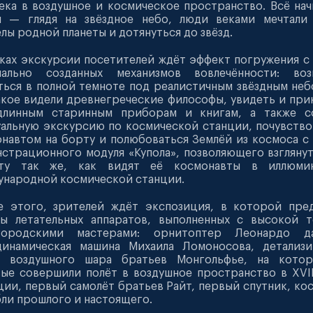
ека в воздушное и космическое пространство. Всё нач
ы — глядя на звёздное небо, люди веками мечтали 
лы родной планеты и дотянуться до звёзд.
ках экскурсии посетителей ждёт эффект погружения 
иально созданных механизмов вовлечённости: воз
ться в полной темноте под реалистичным звёздным неб
акое видели древнегреческие философы, увидеть и при
длинным старинным приборам и книгам, а также с
альную экскурсию по космической станции, почувство
навтом на борту и полюбоваться Землёй из космоса 
страционного модуля «Купола», позволяющего взглянут
ету так же, как видят её космонавты в иллюми
народной космической станции.
е этого, зрителей ждёт экспозиция, в которой пре
ты летательных аппаратов, выполненных с высокой 
городскими мастерами: орнитоптер Леонардо д
динамическая машина Михаила Ломоносова, детализи
т воздушного шара братьев Монгольфье, на кото
ые совершили полёт в воздушное пространство в XVII
ии, первый самолёт братьев Райт, первый спутник, ко
ли прошлого и настоящего.