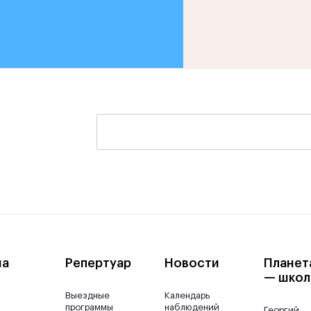
ша
Репертуар
Новости
Планет
— школ
Выездные
Календарь
программы
наблюдений
Георгий