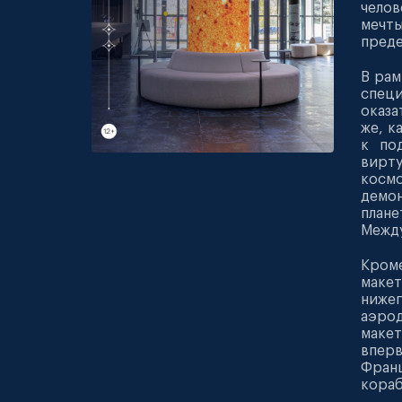
челов
мечт
преде
В рам
спец
оказа
же, к
к по
вирту
космо
демон
план
Между
Кром
маке
ниже
аэро
маке
вперв
Франц
кораб