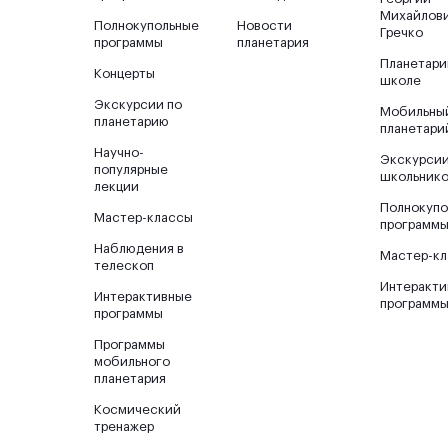
Михайлов
Полнокупольные
Новости
Гречко
программы
планетария
Планетари
Концерты
школе
Экскурсии по
Мобильны
планетарию
планетари
Научно-
Экскурсии
популярные
школьник
лекции
Полнокупо
Мастер-классы
программ
Наблюдения в
Мастер-к
телескоп
Интеракт
Интерактивные
программ
программы
Программы
мобильного
планетария
Космический
тренажер