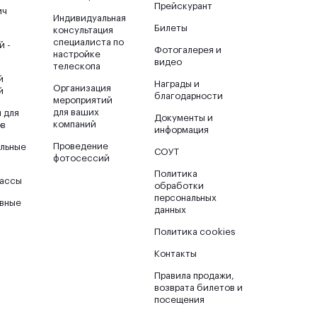
Прейскурант
ич
Индивидуальная
Билеты
консультация
специалиста по
й -
Фотогалерея и
настройке
видео
телескопа
й
Награды и
Организация
й
благодарности
мероприятий
для ваших
 для
Документы и
компаний
ов
информация
Проведение
льные
СОУТ
фотосессий
ы
Политика
лассы
обработки
персональных
ивные
данных
ы
Политика cookies
Контакты
Правила продажи,
возврата билетов и
посещения