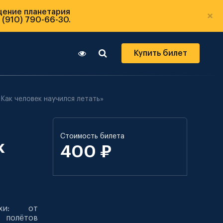
щение планетария
×
 (910) 790-66-30.
Купить билет
Как человек научился летать»
Стоимость билета
к
400 ₽
ехи: от
 полётов