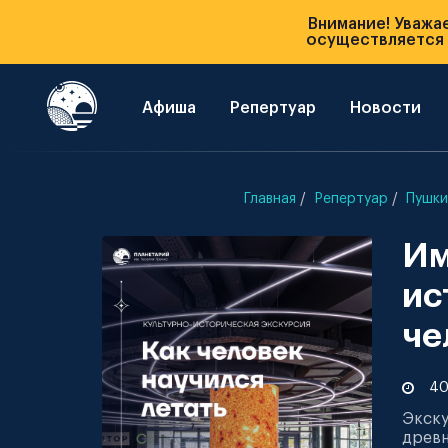
Внимание! Уважа
осуществляется п
Афиша
Репертуар
Новости
Главная
Репертуар
Пушки
Им
ис
че
40
Экск
древ