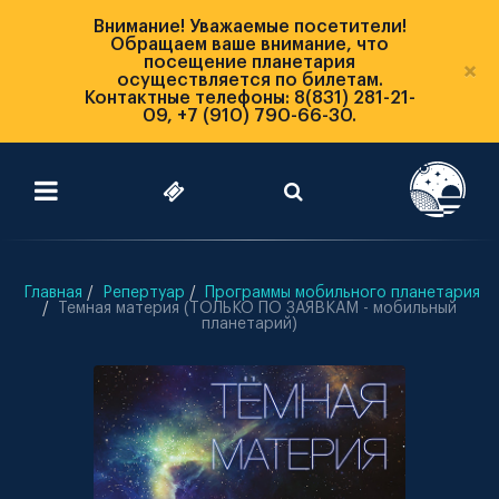
Внимание! Уважаемые посетители!
Обращаем ваше внимание, что
посещение планетария
×
осуществляется по билетам.
Контактные телефоны: 8(831) 281-21-
09, +7 (910) 790-66-30.
Главная
Репертуар
Программы мобильного планетария
Темная материя (ТОЛЬКО ПО ЗАЯВКАМ - мобильный
планетарий)