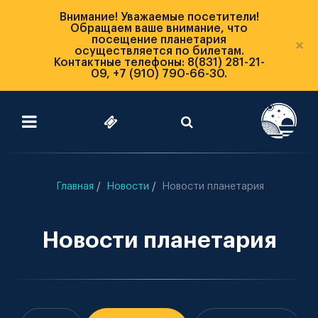
Внимание! Уважаемые посетители!
Обращаем ваше внимание, что
посещение планетария
×
осуществляется по билетам.
Контактные телефоны: 8(831) 281-21-
09, +7 (910) 790-66-30.
Главная
Новости
Новости планетария
Новости планетария