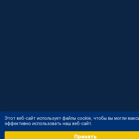
Этот веб-сайт использует файлы cookie, чтобы вы могли мак
эффективно использовать наш веб-сайт.
Выберите настройки cookie
Принять
Минимальные