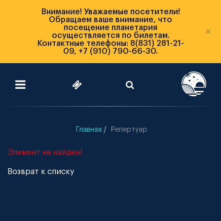
Внимание! Уважаемые посетители!
Обращаем ваше внимание, что
посещение планетария
×
осуществляется по билетам.
Контактные телефоны: 8(831) 281-21-
09, +7 (910) 790-66-30.
Главная
Репертуар
Элемент не найден!
Возврат к списку